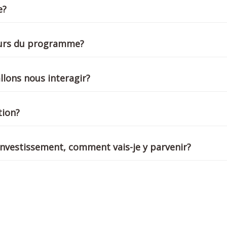
e?
cours du programme?
llons nous interagir?
tion?
investissement, comment vais-je y parvenir?