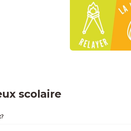
eux scolaire
t?