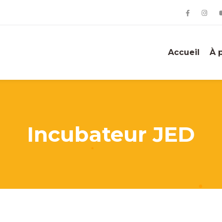
Accueil
À 
Incubateur JED