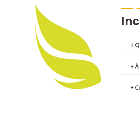
Inc
+ Q
+ À
+ C